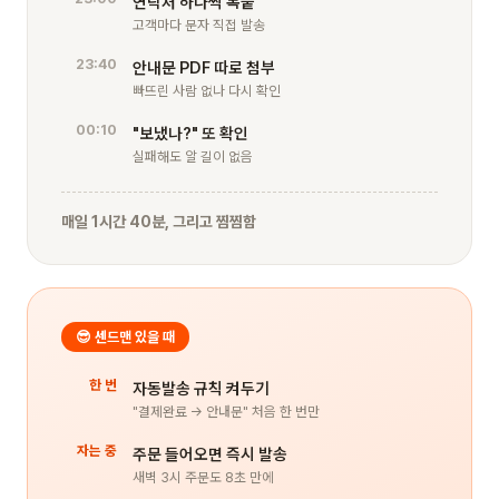
연락처 하나씩 복붙
고객마다 문자 직접 발송
23:40
안내문 PDF 따로 첨부
빠뜨린 사람 없나 다시 확인
00:10
"보냈나?" 또 확인
실패해도 알 길이 없음
매일 1시간 40분, 그리고 찜찜함
😎 센드맨 있을 때
한 번
자동발송 규칙 켜두기
"결제완료 → 안내문" 처음 한 번만
자는 중
주문 들어오면 즉시 발송
새벽 3시 주문도 8초 만에