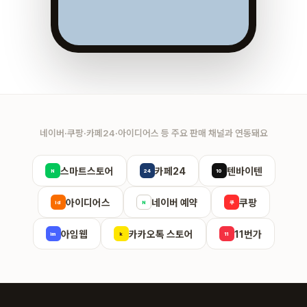
네이버·쿠팡·카페24·아이디어스 등 주요 판매 채널과 연동돼요
스마트스토어
카페24
텐바이텐
N
24
10
아이디어스
네이버 예약
쿠팡
id
N
쿠
아임웹
카카오톡 스토어
11번가
im
k
11